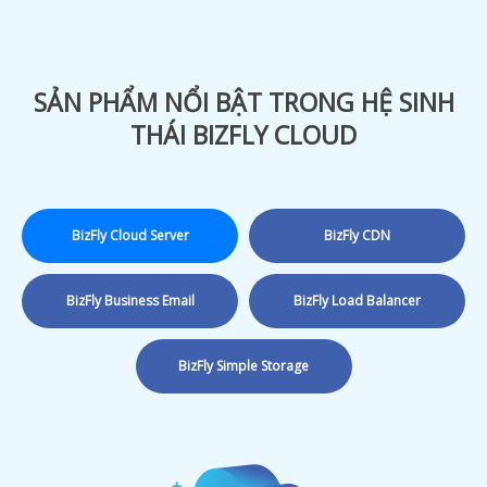
SẢN PHẨM NỔI BẬT TRONG HỆ SINH
THÁI BIZFLY CLOUD
BizFly Cloud Server
BizFly CDN
BizFly Business Email
BizFly Load Balancer
BizFly Simple Storage